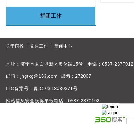
群团工作
关于国投
党建工作
新闻中心
地址：济宁市太白湖新区奥体路15号 电话：0537-2377012
邮箱：jngtkg@163.com 邮编：272067
IPC备案号：鲁ICP备18030371号
网站信息安全投诉举报电话：0537-2370108
举报邮箱：jngtdqb@163.com